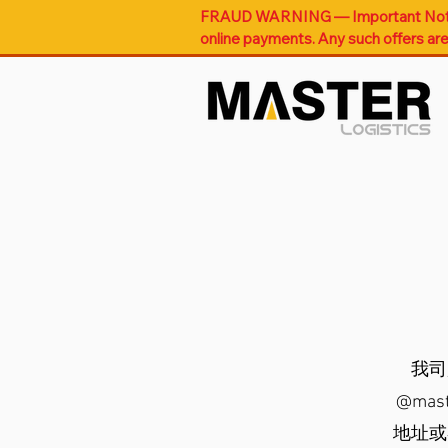
FRAUD WARNING — Important Notice -
online payments. Any such offers are
我司
@mas
地址或